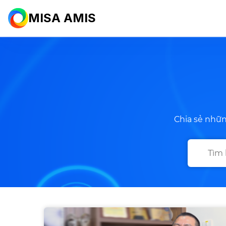
MISA AMIS
Chia sẻ nhữn
Search
for: