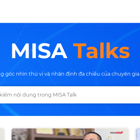
MISA
Talks
g góc nhìn thú vị và nhận định đa chiều của chuyên gi