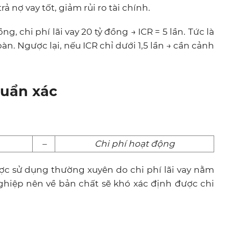
 nợ vay tốt, giảm rủi ro tài chính.
g, chi phí lãi vay 20 tỷ đồng → ICR = 5 lần. Tức là
 toàn. Ngược lại, nếu ICR chỉ dưới 1,5 lần → cần cảnh
huẩn xác
–
Chi phí hoạt động
ợc sử dụng thường xuyên do chi phí lãi vay nằm
ghiệp nên về bản chất sẽ khó xác định được chi