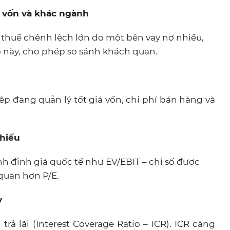
c vốn và khác ngành
 thuế chênh lệch lớn do một bên vay nợ nhiều,
ố này, cho phép so sánh khách quan.
p đang quản lý tốt giá vốn, chi phí bán hàng và
phiếu
nh định giá quốc tế như EV/EBIT – chỉ số được
quan hơn P/E.
y
rả lãi (Interest Coverage Ratio – ICR). ICR càng