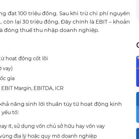
g đạt 100 triệu đồng. Sau khi trừ chi phí nguyên
 còn lại 30 triệu đồng. Đây chính là EBIT – khoản
g và đóng thuế thu nhập doanh nghiệp.
ừ hoạt động cốt lõi
ợ vay)
ốc gia
ư EBIT Margin, EBITDA, ICR
khả năng sinh lời thuần túy từ hoạt động kinh
yếu tố:
ay ít, sử dụng vốn chủ sở hữu hay vốn vay
 vùng địa lý hoặc quy mô doanh nghiệp