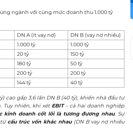
 cùng ngành với cùng mức doanh thu 1.000 tỷ
DN A (ít vay nợ)
DN B (vay nợ nhiều)
1.000 tỷ
1.000 tỷ
20 tỷ
150 tỷ
180 tỷ
50 tỷ
200 tỷ
200 tỷ
144 tỷ
40 tỷ
tỷ) cao gấp 3,6 lần DN B (40 tỷ), khiến nhà đầu tư
 Tuy nhiên, khi xét
EBIT
– cả hai doanh nghiệp
c kinh doanh cốt lõi là tương đương nhau
. Sự
 từ
cấu trúc vốn khác nhau
(DN B vay nợ nhiều