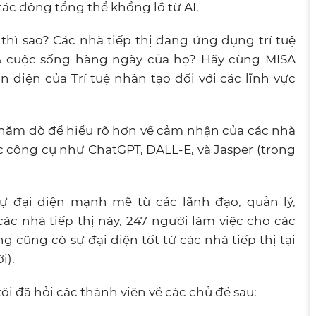
tác động tổng thể khổng lồ từ AI.
hì sao? Các nhà tiếp thị đang ứng dụng trí tuệ
& cuộc sống hàng ngày của họ? Hãy cùng MISA
n diện của Trí tuệ nhân tạo đối với các lĩnh vực
thăm dò để hiểu rõ hơn về cảm nhận của các nhà
các công cụ như ChatGPT, DALL-E, và Jasper (trong
sự đại diện mạnh mẽ từ các lãnh đạo, quản lý,
ác nhà tiếp thị này, 247 người làm việc cho các
 cũng có sự đại diện tốt từ các nhà tiếp thị tại
i).
tôi đã hỏi các thành viên về các chủ đề sau: