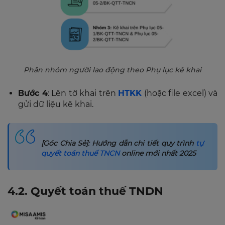
Phân nhóm người lao động theo Phụ lục kê khai
Bước 4
: Lên tờ khai trên
HTKK
(hoặc file excel) và
gửi dữ liệu kê khai.
[Góc Chia Sẻ]: Hướng dẫn chi tiết quy trình
tự
quyết toán thuế TNCN
online mới nhất 2025
4.2.
Quyết toán
thuế TNDN