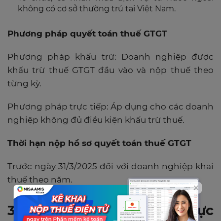
không có cơ sở thường trú tại Việt Nam.
Phương pháp quyết toán thuế GTGT
Phương pháp khấu trừ: Doanh nghiệp được
khấu trừ thuế GTGT đầu vào và nộp thuế theo
từng kỳ.
Phương pháp trực tiếp: Áp dụng cho các doanh
nghiệp không đủ điều kiện khấu trừ thuế.
Thời hạn nộp hồ sơ quyết toán thuế GTGT
Trước ngày 31/3/2025 đối với doanh nghiệp khai
thuế theo năm.
3. Công tác chuẩn bị khi thực