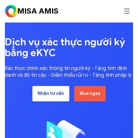
MISA AMIS
Dịch vụ xác thực người ký
bằng eKYC
Xác thực chính xác thông tin người ký - Tăng tính định
danh
và độ tin cậy - Giảm thiểu rủi ro - Tăng tính pháp lý
Nhận tư vấn
Mua ngay