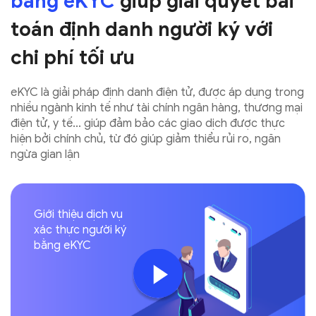
bằng eKYC
giúp giải quyết
bài
toán định danh người ký
với
chi phí tối ưu
eKYC là giải pháp định danh điện tử, được áp dụng trong
nhiều ngành kinh tế như tài chính ngân hàng, thương mại
điện tử, y tế... giúp đảm bảo các giao dịch được thực
hiện
bởi chính chủ, từ đó giúp giảm thiểu rủi ro, ngăn
ngừa
gian lận
Giới thiệu dịch vụ
xác thực người ký
bằng eKYC