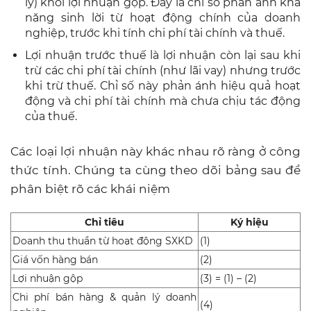
lý) khỏi lợi nhuận gộp. Đây là chỉ số phản ánh khả
năng sinh lời từ hoạt động chính của doanh
nghiệp, trước khi tính chi phí tài chính và thuế.
Lợi nhuận trước thuế là lợi nhuận còn lại sau khi
trừ các chi phí tài chính (như lãi vay) nhưng trước
khi trừ thuế. Chỉ số này phản ánh hiệu quả hoạt
động và chi phí tài chính mà chưa chịu tác động
của thuế.
Các loại lợi nhuận này khác nhau rõ ràng ở công
thức tính. Chúng ta cùng theo dõi bảng sau để
phân biệt rõ các khái niệm
Chỉ tiêu
Ký hiệu
Doanh thu thuần từ hoạt động SXKD
(1)
Giá vốn hàng bán
(2)
Lợi nhuận gộp
(3) = (1) – (2)
Chi phí bán hàng & quản lý doanh
(4)