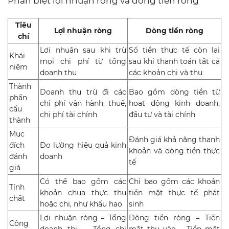
Phân biệt lợi nhuận ròng và dòng tiền ròng
Tiêu
Lợi nhuận ròng
Dòng tiền ròng
chí
Lợi nhuận sau khi trừ
Số tiền thực tế còn lại
Khái
mọi chi phí từ tổng
sau khi thanh toán tất cả
niệm
doanh thu
các khoản chi và thu
Thành
Doanh thu trừ đi các
Bao gồm dòng tiền từ
phần
chi phí vận hành, thuế,
hoạt động kinh doanh,
cấu
chi phí tài chính
đầu tư và tài chính
thành
Mục
Đánh giá khả năng thanh
đích
Đo lường hiệu quả kinh
khoản và dòng tiền thực
đánh
doanh
tế
giá
Có thể bao gồm các
Chỉ bao gồm các khoản
Tính
khoản chưa thực thu
tiền mặt thực tế phát
chất
hoặc chi, như khấu hao
sinh
Lợi nhuận ròng = Tổng
Dòng tiền ròng = Tiền
Công
doanh thu – Tổng chi
mặt thu vào – Tiền mặt