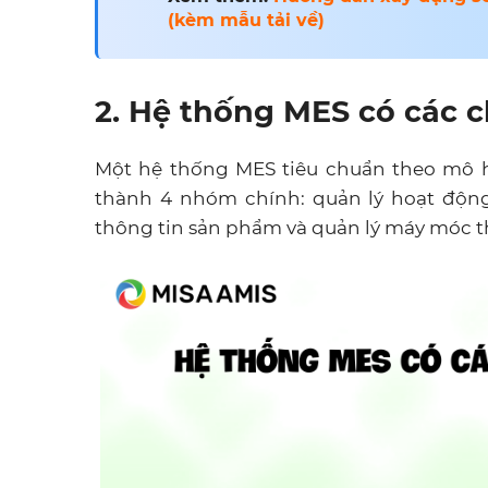
(kèm mẫu tải về)
2. Hệ thống MES có các c
Một hệ thống MES tiêu chuẩn theo mô h
thành 4 nhóm chính: quản lý hoạt động 
thông tin sản phẩm và quản lý máy móc th