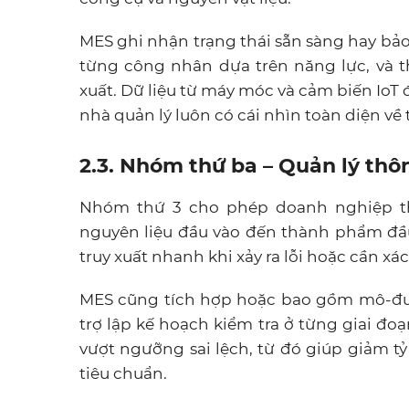
MES ghi nhận trạng thái sẵn sàng hay bảo 
từng công nhân dựa trên năng lực, và t
xuất. Dữ liệu từ máy móc và cảm biến IoT 
nhà quản lý luôn có cái nhìn toàn diện về
2.3. Nhóm thứ ba – Quản lý thô
Nhóm thứ 3 cho phép doanh nghiệp th
nguyên liệu đầu vào đến thành phẩm đầ
truy xuất nhanh khi xảy ra lỗi hoặc cần x
MES cũng tích hợp hoặc bao gồm mô-đun
trợ lập kế hoạch kiểm tra ở từng giai đo
vượt ngưỡng sai lệch, từ đó giúp giảm t
tiêu chuẩn.