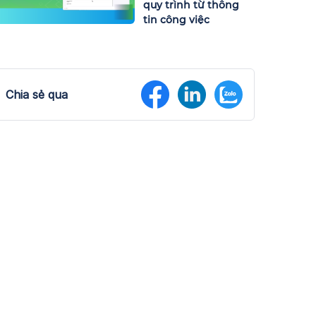
quy trình từ thông
tin công việc
Chia sẻ qua