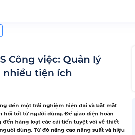
IS Công việc: Quản lý
 nhiều tiện ích
g đến một trải nghiệm hiện đại và bắt mắt
n hồi tốt từ người dùng. Để giao diện hoàn
đến hàng loạt các cải tiến tuyệt vời về thiết
m người dùng. Từ đó nâng cao năng suất và hiệu