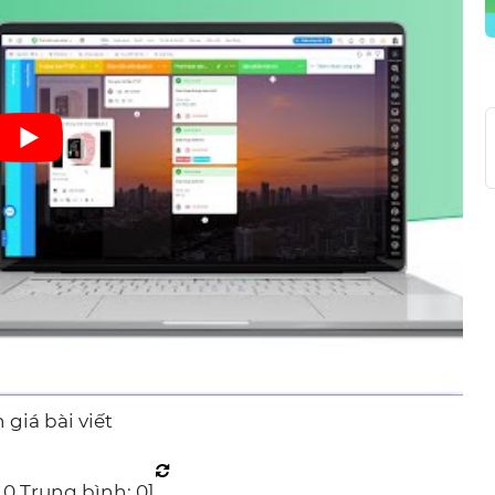
giá bài viết
:
0
Trung bình:
0
]