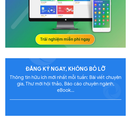
ĐĂNG KÝ NGAY, KHÔNG
BỎ LỠ
Thông tin hữu ích mới nhất mỗi tuần: Bài viết chuyên
gia, Thư mời hội thảo, Báo cáo chuyên ngành,
eBook...