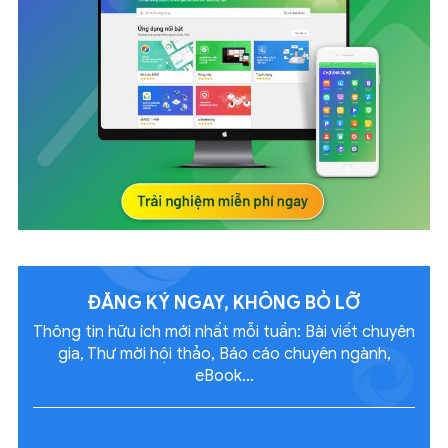
ĐĂNG KÝ NGAY, KHÔNG
BỎ LỠ
Thông tin hữu ích mới nhất mỗi tuần: Bài viết chuyên
gia, Thư mời hội thảo, Báo cáo chuyên ngành,
eBook...