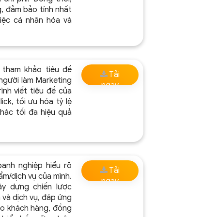
, đảm bảo tính nhất
iệc cá nhân hóa và
 tham khảo tiêu đề
Tải
 người làm Marketing
ngay
ình viết tiêu đề của
ick, tối ưu hóa tỷ lệ
thác tối đa hiệu quả
anh nghiệp hiểu rõ
Tải
ẩm/dịch vụ của mình.
ngay
y dựng chiến lược
 và dịch vụ, đáp ứng
cho khách hàng, đồng