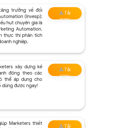
ăng trưởng về đối
Tải
utomation (Invesp);
ngay
ếu hụt chuyên gia là
rketing Automation.
 thực thi phân tích
doanh nghiệp.
keters xây dựng kế
Tải
ành động theo các
ngay
Có thể áp dụng cho
số dùng được ngay!
úp Marketers thiết
Tải