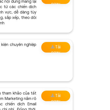
ác nội dung mang lại
ngay
c từ các chiến dịch
nh vực, dễ dàng tùy
g, sắp xếp, theo dõi
ênh
 kiện chuyên nghiệp
Tải
ngay
u tham khảo của tất
Tải
làm Marketing nắm rõ
ngay
c chiến dịch Email
 chi phí. Đồng thời,