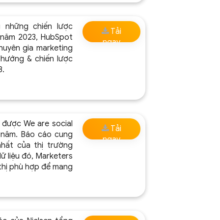
 những chiến lược
Tải
g năm 2023, HubSpot
ngay
huyên gia marketing
 hướng & chiến lược
3.
 được We are social
Tải
 năm. Báo cáo cung
ngay
hất của thị trường
ữ liệu đó, Marketers
thị phù hợp để mang