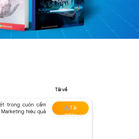
Tải về
ết trong cuốn cẩm
Tải
l Marketing hiệu quả
ngay