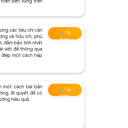
triển bền vững trên
ứng các tiêu chí cần
Tải
ợng và hữu ích, phù
ngay
i, đảm bảo tính nhất
ài viết để thông qua
g điệp một cách hấp
ch một cách bài bản
Tải
ting. Bí quyết để có
ngay
lường hiệu quả.