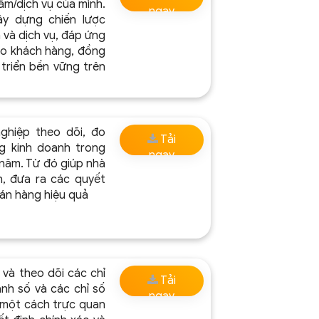
ẩm/dịch vụ của mình.
ngay
y dựng chiến lược
 và dịch vụ, đáp ứng
cho khách hàng, đồng
triển bền vững trên
hiệp theo dõi, đo
Tải
g kinh doanh trong
ngay
 năm. Từ đó giúp nhà
h, đưa ra các quyết
bán hàng hiệu quả
và theo dõi các chỉ
Tải
anh số và các chỉ số
ngay
 một cách trực quan