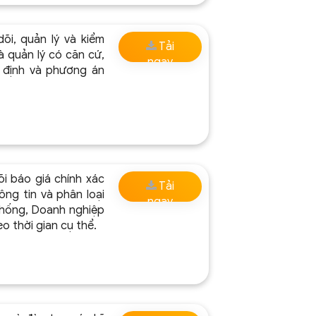
õi, quản lý và kiểm
Tải
à quản lý có căn cứ,
ngay
t định và phương án
i báo giá chính xác
Tải
ng tin và phân loại
ngay
thống, Doanh nghiệp
eo thời gian cụ thể.