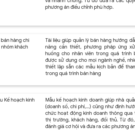
và nhanh chóng. Từ đó đưa ra các quyế
phương án điều chỉnh phù hợp.
 bán hàng chi
Tài liệu giúp quản lý bán hàng hướng d
g nhóm khách
năng cần thiết, phương pháp ứng xử 
huống cho nhân viên trong quá trình 
được sử dụng cho mọi ngành nghề, nhiều
thiết lập sẵn các mẫu kịch bản để th
trong quá trình bán hàng
 Kế hoạch kinh
Mẫu kế hoạch kinh doanh giúp nhà quản
(doanh số, chi phí,…) cũng như định hư
chức hoạt động kinh doanh thông qua 
thị trường, khách hàng, đối thủ. Từ đó
đánh giá cơ hội và đưa ra các phương á