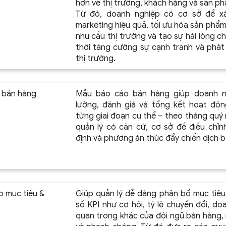
hơn về thị trường, khách hàng và sản ph
Từ đó, doanh nghiệp có cơ sở để xâ
marketing hiệu quả, tối ưu hóa sản phẩm
nhu cầu thị trường và tạo sự hài lòng 
thời tăng cường sự cạnh tranh và phát 
thị trường.
 bán hàng
Mẫu báo cáo bán hàng giúp doanh ng
lường, đánh giá và tổng kết hoạt độn
từng giai đoạn cụ thể – theo tháng quý
quản lý có căn cứ, cơ sở đề điều chỉn
định và phương án thúc đẩy chiến dịch 
o mục tiêu &
Giúp quản lý dễ dàng phân bổ mục tiêu 
số KPI như cơ hội, tỷ lệ chuyển đổi, do
quan trọng khác của đội ngũ bán hàng,