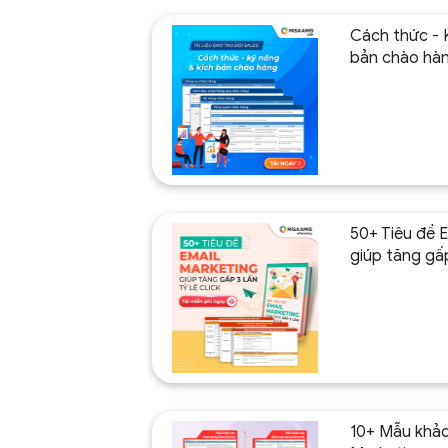
Cách thức - 
bản chào hà
50+ Tiêu đề 
giúp tăng gấp 
10+ Mẫu khảo