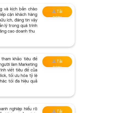
ng và kịch bản chào
Tải
tiếp cận khách hàng
ngay
ữu ích, đáng tin vậy
 lý trong quá trình
nâng cao doanh thu
 tham khảo tiêu đề
Tải
 người làm Marketing
ngay
ình viết tiêu đề của
ick, tối ưu hóa tỷ lệ
thác tối đa hiệu quả
anh nghiệp hiểu rõ
Tải