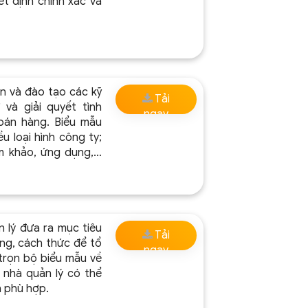
t định chính xác và
ẫn và đào tạo các kỹ
Tải
và giải quyết tình
ngay
bán hàng. Biểu mẫu
 loại hình công ty;
am khảo, ứng dụng,…
 lý đưa ra mục tiêu
Tải
ớng, cách thức để tổ
ngay
trọn bộ biểu mẫu về
, nhà quản lý có thể
n phù hợp.