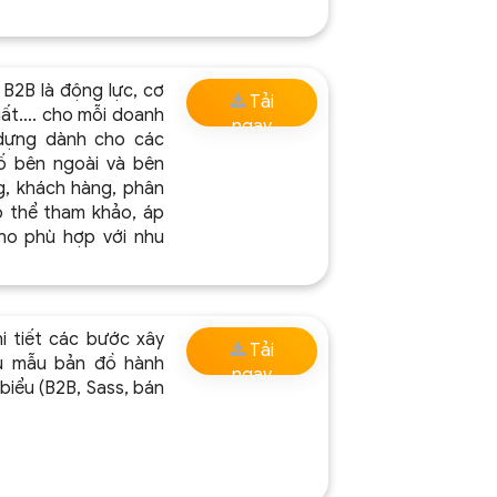
B2B là động lực, cơ
Tải
suất…. cho mỗi doanh
ngay
 dựng dành cho các
ố bên ngoài và bên
g, khách hàng, phân
ó thể tham khảo, áp
ho phù hợp với nhu
 tiết các bước xây
Tải
ểu mẫu bản đồ hành
ngay
biểu (B2B, Sass, bán