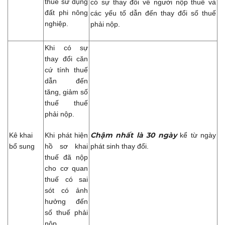
thuế sử dụng
có sự thay đổi về người nộp thuế và
đất phi nông
các yếu tố dẫn đến thay đổi số thuế
nghiệp.
phải nộp.
Khi có sự
thay đổi căn
cứ tính thuế
dẫn đến
tăng, giảm số
thuế thuế
phải nộp.
Chậm nhất là 30 ngày
Kê khai
Khi phát hiện
kể từ ngày
bổ sung
hồ sơ khai
phát sinh thay đổi.
thuế đã nộp
cho cơ quan
thuế có sai
sót có ảnh
hưởng đến
số thuế phải
nộp.