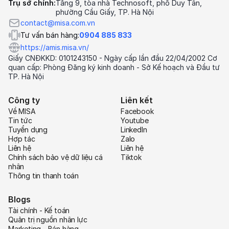
Trụ sở chính:
Tầng 9, tòa nhà Technosoft, phố Duy Tân,
phường Cầu Giấy, TP. Hà Nội
contact@misa.com.vn
Tư vấn bán hàng:
0904 885 833
https://amis.misa.vn/
Giấy CNĐKKD: 0101243150 - Ngày cấp lần đầu 22/04/2002 Cơ
quan cấp: Phòng Đăng ký kinh doanh - Sở Kế hoạch và Đầu tư
TP. Hà Nội
Công ty
Liên kết
Về MISA
Facebook
Tin tức
Youtube
Tuyển dụng
LinkedIn
Hợp tác
Zalo
Liên hệ
Liên hệ
Chính sách bảo vệ dữ liệu cá
Tiktok
nhân
Thông tin thanh toán
Blogs
Tài chính - Kế toán
Quản trị nguồn nhân lực
Marketing - Bán hàng