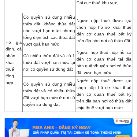
Chi cục thuế khu vực,…
Có quyền sử dụng nhiều
Người nộp thuế được lựa
thửa đất, không thửa đất
chọn nộp hồ sơ khai thuế
nào vượt hạn mức nhưng
đến cơ quan thuế bất kỳ
tổng diện tích các thửa đất
trên địa bàn nơi có thửa đất.
Hộ gia
vượt quá hạn mức
đình, cá
Người nộp thuế nộp hồ sơ
nhân
Có nhiều thửa đất và có 1
đến cơ quan thuế tại địa
khai
thửa đất vượt hạn mức tại
bàn quận/huyện nơi có thửa
thuế
nơi có quyền sử dụng đất
đất vượt hạn mức.
tổng
Người nộp thuế được lựa
hợp
Có quyền sử dụng nhiều
chọn nộp hồ sơ khai thuế
thửa đất và có nhiều thửa
đến cơ quan thuế bất kỳ
đất vượt hạn mức ở nơi có
trên địa bàn nơi có thửa đất
quyền sử dụng đất
chịu thuế vượt hạn mức.