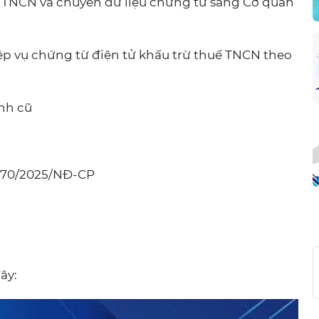
ế TNCN và chuyển dữ liệu chứng từ sang Cơ quan
p vụ chứng từ điện tử khấu trừ thuế TNCN theo
nh cũ
h 70/2025/NĐ-CP
ây: