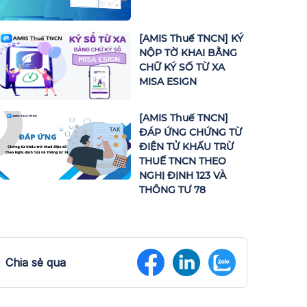
[AMIS Thuế TNCN] KÝ
NỘP TỜ KHAI BẰNG
CHỮ KÝ SỐ TỪ XA
MISA ESIGN
[AMIS Thuế TNCN]
ĐÁP ỨNG CHỨNG TỪ
ĐIỆN TỬ KHẤU TRỪ
THUẾ TNCN THEO
NGHỊ ĐỊNH 123 VÀ
THÔNG TƯ 78
Chia sẻ qua