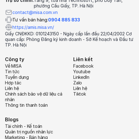
Trụ sở chính:
Tầng 9, tòa nhà Technosoft, phố Duy Tân,
phường Cầu Giấy, TP. Hà Nội
contact@misa.com.vn
Tư vấn bán hàng:
0904 885 833
https://amis.misa.vn/
Giấy CNĐKKD: 0101243150 - Ngày cấp lần đầu 22/04/2002 Cơ
quan cấp: Phòng Đăng ký kinh doanh - Sở Kế hoạch và Đầu tư
TP. Hà Nội
Công ty
Liên kết
Về MISA
Facebook
Tin tức
Youtube
Tuyển dụng
LinkedIn
Hợp tác
Zalo
Liên hệ
Liên hệ
Chính sách bảo vệ dữ liệu cá
Tiktok
nhân
Thông tin thanh toán
Blogs
Tài chính - Kế toán
Quản trị nguồn nhân lực
Marketing - Bán hàng