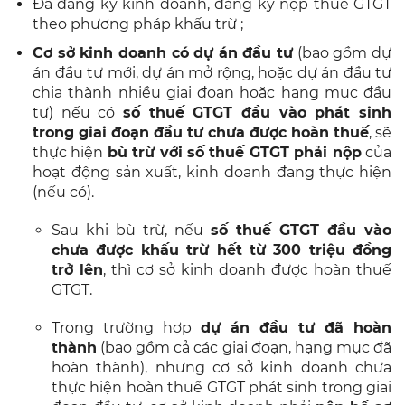
Đã đăng ký kinh doanh, đăng ký nộp thuế GTGT
theo phương pháp khấu trừ ;
Cơ sở kinh doanh có dự án đầu tư
(bao gồm dự
án đầu tư mới, dự án mở rộng, hoặc dự án đầu tư
chia thành nhiều giai đoạn hoặc hạng mục đầu
tư) nếu có
số thuế GTGT đầu vào phát sinh
trong giai đoạn đầu tư chưa được hoàn thuế
, sẽ
thực hiện
bù trừ với số thuế GTGT phải nộp
của
hoạt động sản xuất, kinh doanh đang thực hiện
(nếu có).
Sau khi bù trừ, nếu
số thuế GTGT đầu vào
chưa được khấu trừ hết từ 300 triệu đồng
trở lên
, thì cơ sở kinh doanh được hoàn thuế
GTGT.
Trong trường hợp
dự án đầu tư đã hoàn
thành
(bao gồm cả các giai đoạn, hạng mục đã
hoàn thành), nhưng cơ sở kinh doanh chưa
thực hiện hoàn thuế GTGT phát sinh trong giai