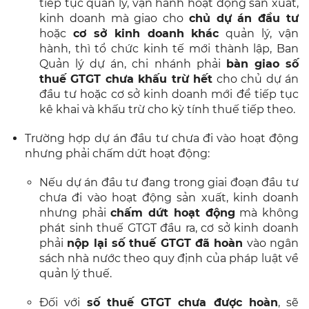
tiếp tục quản lý, vận hành hoạt động sản xuất,
kinh doanh mà giao cho
chủ dự án đầu tư
hoặc
cơ sở kinh doanh khác
quản lý, vận
hành, thì tổ chức kinh tế mới thành lập, Ban
Quản lý dự án, chi nhánh phải
bàn giao số
thuế GTGT chưa khấu trừ hết
cho chủ dự án
đầu tư hoặc cơ sở kinh doanh mới để tiếp tục
kê khai và khấu trừ cho kỳ tính thuế tiếp theo.
Trường hợp dự án đầu tư chưa đi vào hoạt động
nhưng phải chấm dứt hoạt động:
Nếu dự án đầu tư đang trong giai đoạn đầu tư
chưa đi vào hoạt động sản xuất, kinh doanh
nhưng phải
chấm dứt hoạt động
mà không
phát sinh thuế GTGT đầu ra, cơ sở kinh doanh
phải
nộp lại số thuế GTGT đã hoàn
vào ngân
sách nhà nước theo quy định của pháp luật về
quản lý thuế.
Đối với
số thuế GTGT chưa được hoàn
, sẽ