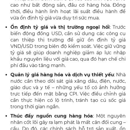
cao như bất động sản, đầu cơ hàng hóa. Đồng
thời, điều hành linh hoạt lãi suất điều hành để
vừa ổn định tỷ giá vừa duy trì sức mua.
Ổn định tỷ giá và thị trường ngoại hối
: Trước
biến động đồng USD, cần sử dụng các công cụ
can thiệp thị trường để giữ ổn định tỷ giá
VND/USD trong biên độ kiểm soát. Việc giữ vững
tỷ giá sẽ giúp doanh nghiệp giảm áp lực nhập
khẩu nguyên liệu với giá cao, qua đó hạn chế chi
phí đầu vào tăng mạnh.
Quản lý giá hàng hóa và dịch vụ thiết yếu
: Nhà
nước cần theo dõi sát giá xăng dầu, điện, nước,
giáo dục và y tế – những yếu tố có ảnh hưởng
trực tiếp đến mặt bằng CPI. Việc điều chỉnh giá
cần thực hiện có lộ trình, tránh tạo cú sốc giá
trong thời gian ngắn.
Thúc đẩy nguồn cung hàng hóa
: Một nguyên
nhân cốt lõi gây ra lạm phát là mất cân đối cung –
cầu. Do đó, các chính sách hỗ trợ sản xuất, ổn