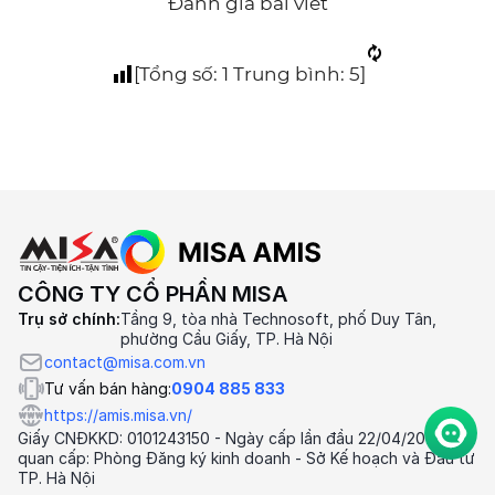
Đánh giá bài viết
[Tổng số:
1
Trung bình:
5
]
CÔNG TY CỔ PHẦN MISA
Trụ sở chính:
Tầng 9, tòa nhà Technosoft, phố Duy Tân,
phường Cầu Giấy, TP. Hà Nội
contact@misa.com.vn
Tư vấn bán hàng:
0904 885 833
https://amis.misa.vn/
Giấy CNĐKKD: 0101243150 - Ngày cấp lần đầu 22/04/2002 Cơ
quan cấp: Phòng Đăng ký kinh doanh - Sở Kế hoạch và Đầu tư
TP. Hà Nội