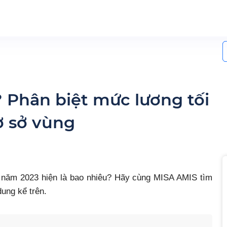
S
f
? Phân biệt mức lương tối
ơ sở vùng
năm 2023 hiện là bao nhiêu? Hãy cùng MISA AMIS tìm
dung kể trên.