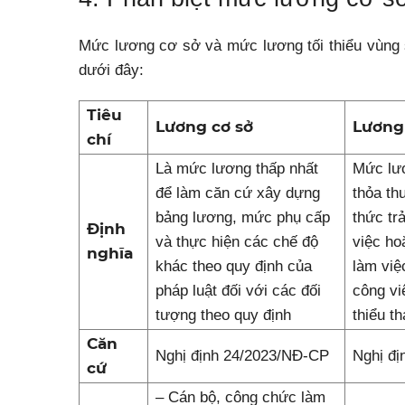
Mức lương cơ sở và mức lương tối thiểu vùng s
dưới đây:
Tiêu
Lương cơ sở
Lương 
chí
Là mức lương thấp nhất
Mức lươ
để làm căn cứ xây dựng
thỏa th
bảng lương, mức phụ cấp
thức tr
Định
và thực hiện các chế độ
việc ho
nghĩa
khác theo quy định của
làm việ
pháp luật đối với các đối
công vi
tượng theo quy định
thiểu th
Căn
Nghị định 24/2023/NĐ-CP
Nghị đ
cứ
– Cán bộ, công chức làm