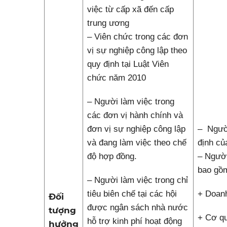
việc từ cấp xã đến cấp
trung ương
– Viên chức trong các đơn
vị sự nghiệp công lập theo
quy định tại Luật Viên
chức năm 2010
– Người làm việc trong
các đơn vị hành chính và
đơn vị sự nghiệp công lập
– Người
và đang làm việc theo chế
định củ
độ hợp đồng.
– Người
bao gồ
– Người làm việc trong chỉ
tiêu biên chế tại các hội
+ Doanh
Đối
được ngân sách nhà nước
tượng
+ Cơ qu
hỗ trợ kinh phí hoạt động
hưởng