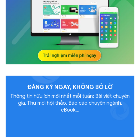
ĐĂNG KÝ NGAY, KHÔNG
BỎ LỠ
Thông tin hữu ích mới nhất mỗi tuần: Bài viết chuyên
gia, Thư mời hội thảo, Báo cáo chuyên ngành,
eBook...