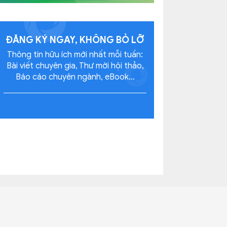
ĐĂNG KÝ NGAY, KHÔNG
BỎ LỠ
Thông tin hữu ích mới nhất mỗi tuần:
Bài viết chuyên gia, Thư mời hội thảo,
Báo cáo chuyên ngành, eBook...