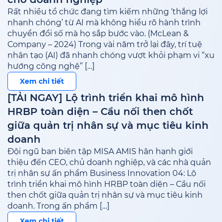
Rất nhiều tổ chức đang tìm kiếm những ‘thắng lợi
nhanh chóng’ từ AI mà không hiểu rõ hành trình
chuyển đổi số mà họ sắp bước vào. (McLean &
Company – 2024) Trong vài năm trở lại đây, trí tuệ
nhân tạo (AI) đã nhanh chóng vượt khỏi phạm vi “xu
hướng công nghệ” […]
Xem chi tiết
[TẢI NGAY] Lộ trình triển khai mô hình
HRBP toàn diện – Cầu nối then chốt
giữa quản trị nhân sự và mục tiêu kinh
doanh
Đội ngũ ban biên tập MISA AMIS hân hạnh giới
thiệu đến CEO, chủ doanh nghiệp, và các nhà quản
trị nhân sự ấn phẩm Business Innovation 04: Lộ
trình triển khai mô hình HRBP toàn diện – Cầu nối
then chốt giữa quản trị nhân sự và mục tiêu kinh
doanh. Trong ấn phẩm […]
Xem chi tiết