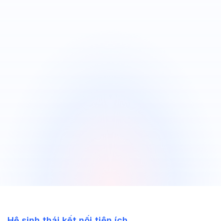
Nâng cao thương hiệu tuyển dụng
của Doanh nghiệp trong mắt ứng
viên
Tích hợp sẵn nhiều mẫu website miễn phí, chuyên
nghiệp cho Doanh nghiệp lựa chọn
Tích hợp mẫu đơn ứng tuyển thích hợp cho từng
vị trí
Tự động hướng dẫn ứng viên quy trình tuyển dụng
Dùng thử miễn phí
Đăng ký tư vấn
Báo giá
Hệ sinh thái kết nối
tiện ích