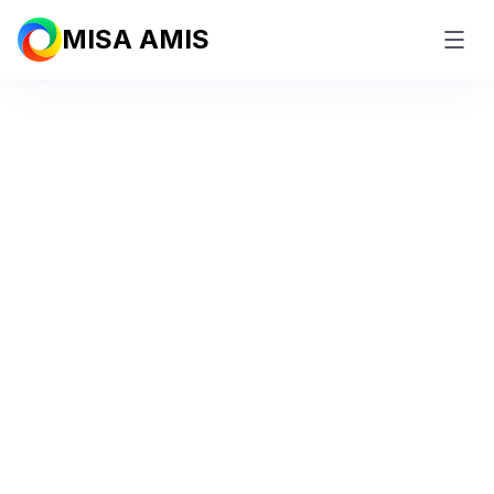
MISA AMIS
#1 Phần mềm Tuyển dụng tiên
phong tích hợp
AI Agent
tại
Việt Nam
Thu hút đúng chân dung nhân tài – Vận hành tuyển
dụng tự động 24/7 với AI Agent
Dùng thử miễn phí
Mua ngay