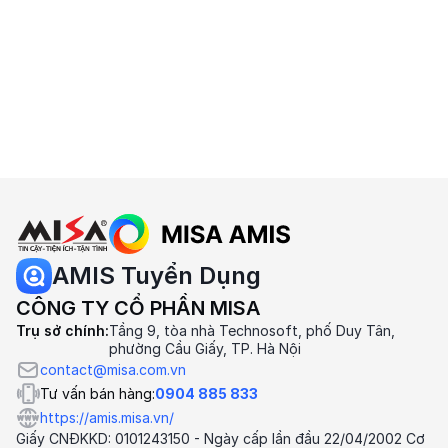
Buổi demo từ 30-60 phút
Trải nghiệm trực tiếp đầy đủ các chức năng
chi tiết
Giải đáp các thắc mắc của doanh nghiệp về
HRM
Đăng ký tư vấn miễn phí
AMIS Tuyển Dụng
CÔNG TY CỔ PHẦN MISA
Trụ sở chính:
Tầng 9, tòa nhà Technosoft, phố Duy Tân,
phường Cầu Giấy, TP. Hà Nội
contact@misa.com.vn
Tư vấn bán hàng:
0904 885 833
https://amis.misa.vn/
Giấy CNĐKKD: 0101243150 - Ngày cấp lần đầu 22/04/2002 Cơ