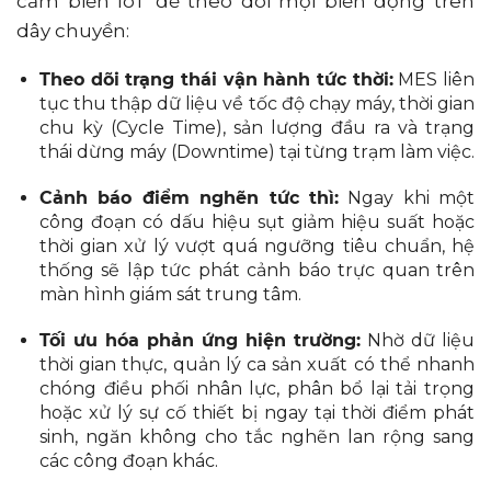
cảm biến IoT để theo dõi mọi biến động trên
dây chuyền:
Theo dõi trạng thái vận hành tức thời:
MES liên
tục thu thập dữ liệu về tốc độ chạy máy, thời gian
chu kỳ (Cycle Time), sản lượng đầu ra và trạng
thái dừng máy (Downtime) tại từng trạm làm việc.
Cảnh báo điểm nghẽn tức thì:
Ngay khi một
công đoạn có dấu hiệu sụt giảm hiệu suất hoặc
thời gian xử lý vượt quá ngưỡng tiêu chuẩn, hệ
thống sẽ lập tức phát cảnh báo trực quan trên
màn hình giám sát trung tâm.
Tối ưu hóa phản ứng hiện trường:
Nhờ dữ liệu
thời gian thực, quản lý ca sản xuất có thể nhanh
chóng điều phối nhân lực, phân bổ lại tải trọng
hoặc xử lý sự cố thiết bị ngay tại thời điểm phát
sinh, ngăn không cho tắc nghẽn lan rộng sang
các công đoạn khác.