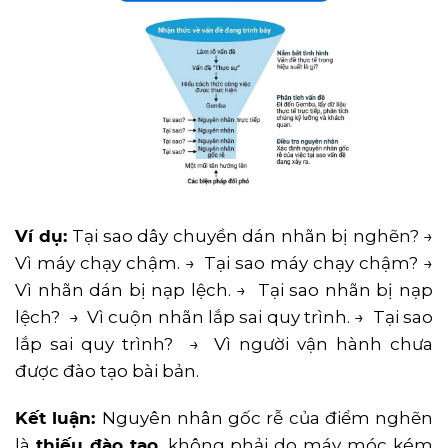
Ví dụ:
Tại sao dây chuyền dán nhãn bị nghẽn? →
Vì máy chạy chậm. → Tại sao máy chạy chậm? →
Vì nhãn dán bị nạp lệch. → Tại sao nhãn bị nạp
lệch? → Vì cuộn nhãn lắp sai quy trình. → Tại sao
lắp sai quy trình? → Vì người vận hành chưa
được đào tạo bài bản.
Kết luận:
Nguyên nhân gốc rễ của điểm nghẽn
là
thiếu đào tạo
, không phải do máy móc kém