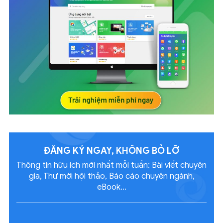
ĐĂNG KÝ NGAY, KHÔNG
BỎ LỠ
Thông tin hữu ích mới nhất mỗi tuần: Bài viết chuyên
gia, Thư mời hội thảo, Báo cáo chuyên ngành,
eBook...