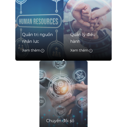
Quản trị nguồn
Quản lý điều
nhân lực
hành
Xem thêm
Xem thêm
Chuyển đổi số