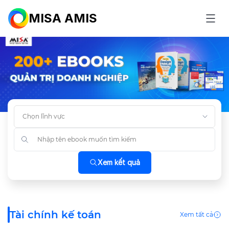
MISA AMIS
Search
for:
Xem kết quả
Tài chính kế toán
Xem tất cả