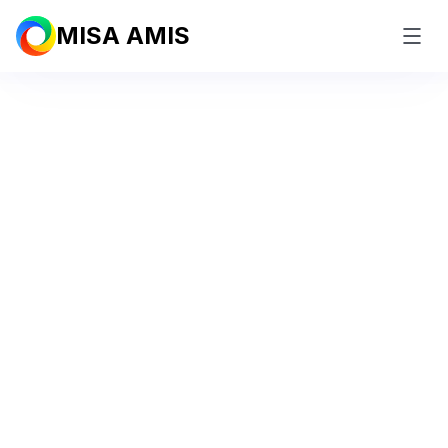
MISA AMIS
Quản trị Sales &
Marketing toàn diện
với
AI Agent