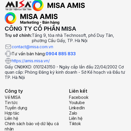
CÔNG TY CỔ PHẦN MISA
Trụ sở chính:
Tầng 9, tòa nhà Technosoft, phố Duy Tân,
phường Cầu Giấy, TP. Hà Nội
contact@misa.com.vn
Tư vấn bán hàng:
0904 885 833
https://amis.misa.vn/
Giấy CNĐKKD: 0101243150 - Ngày cấp lần đầu 22/04/2002 Cơ
quan cấp: Phòng Đăng ký kinh doanh - Sở Kế hoạch và Đầu tư
TP. Hà Nội
Công ty
Liên kết
Về MISA
Facebook
Tin tức
Youtube
Tuyển dụng
LinkedIn
Hợp tác
Zalo
Liên hệ
Liên hệ
Chính sách bảo vệ dữ liệu cá
Tiktok
nhân