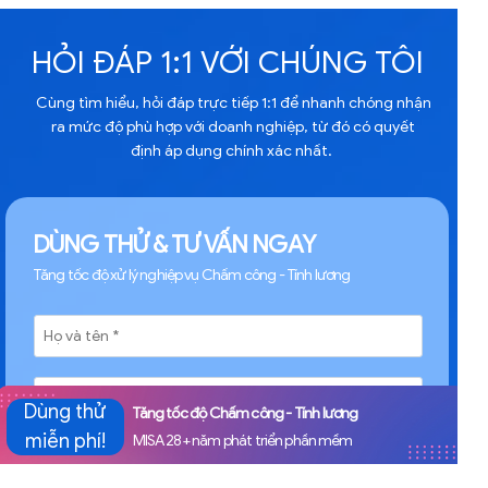
HỎI ĐÁP 1:1 VỚI CHÚNG TÔI
Cùng tìm hiểu, hỏi đáp trực tiếp 1:1 để nhanh chóng nhận
ra mức độ phù hợp với doanh nghiệp, từ đó có quyết
định áp dụng chính xác nhất.
DÙNG THỬ & TƯ VẤN NGAY
Tăng tốc độ xử lý nghiệp vụ Chấm công - Tính lương
Dùng thử
Tăng tốc độ Chấm công - Tính lương
Nghe hay đấy! =>
miễn phí!
MISA 28+ năm phát triển phần mềm