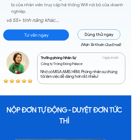
bị của nhân viên truy cập hệ thống Wifi nội bộ của doanh
nghiệp.
và 55+ tính năng khác...
Dùng thử ngay
Tư vấn ngay
(Nhận Tài Khoản Qua Email)
Trưởng phòng Nhân Sự
1 ngày trước
Công ty Trống Đồng Palace
Nhờ có MISA AMIS HRM, Phòng nhân sự chúng
tôi làm việc dễ dàng hơn rất nhiều!
NỘP ĐƠN TỰ ĐỘNG - DUYỆT ĐƠN TỨC
THÌ