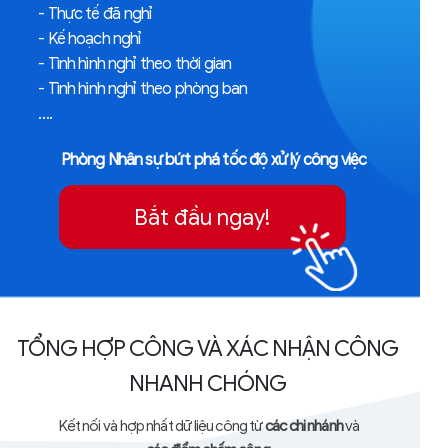
- Thực tế đã nghỉ
- Kế hoạch nghỉ
- Tình hình nghỉ theo thời gian
- Tình hình nghỉ theo phòng ban
….
Phòng Nhân sự bứt phá tốc độ xử lý công việc
Bắt đầu ngay!
TỔNG HỢP CÔNG VÀ XÁC NHẬN CÔNG
NHANH CHÓNG
Kết nối và hợp nhất dữ liệu công từ
các chi nhánh
và