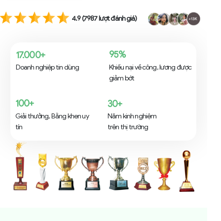
4.9 (7987 lượt đánh giá)
95%
17.000+
Doanh nghiệp tin dùng
Khiếu nại về công, lương được
giảm bớt
100+
30+
Giải thưởng, Bằng khen uy
Năm kinh nghiệm
tín
trên thị trường