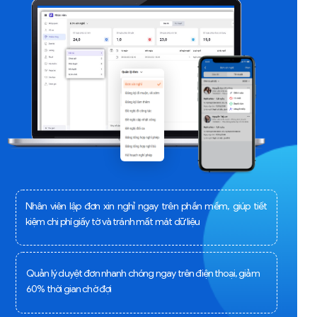
Nhân viên lập đơn xin nghỉ ngay trên phần mềm, giúp tiết
kiệm chi phí giấy tờ và tránh mất mát dữ liệu
Quản lý duyệt đơn nhanh chóng ngay trên điện thoại, giảm
60% thời gian chờ đợi