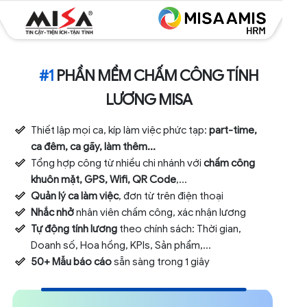
#1
PHẦN MỀM CHẤM CÔNG TÍNH
LƯƠNG MISA
Thiết lập mọi ca, kíp làm việc phức tạp:
part-time,
ca đêm, ca gãy, làm thêm...
Tổng hợp công từ nhiều chi nhánh với
chấm công
khuôn mặt, GPS, Wifi, QR Code
,...
Quản lý ca làm việc
, đơn từ trên điện thoại
Nhắc nhở
nhân viên chấm công, xác nhận lương
Tự động tính lương
theo chính sách: Thời gian,
Doanh số, Hoa hồng, KPIs, Sản phẩm,...
50+ Mẫu báo cáo
sẵn sàng trong 1 giây