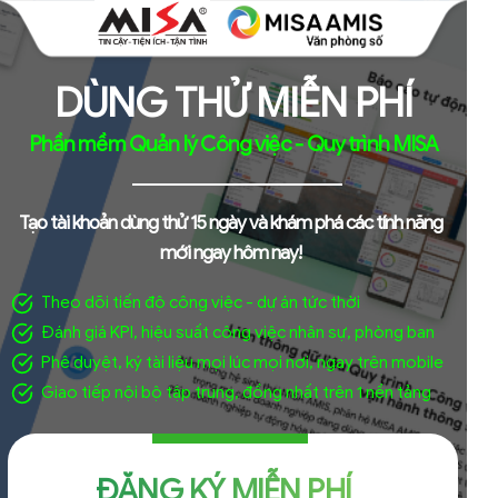
DÙNG THỬ MIỄN PHÍ
Phần mềm Quản lý Công việc - Quy trình MISA
Tạo tài khoản dùng thử 15 ngày và khám phá các tính năng
mới ngay hôm nay!
Theo dõi tiến độ công việc - dự án tức thời
Đánh giá KPI, hiệu suất công việc nhân sự, phòng ban
Phê duyệt, ký tài liệu mọi lúc mọi nơi, ngay trên mobile
Giao tiếp nội bộ tập trung, đồng nhất trên 1 nền tảng
ĐĂNG KÝ MIỄN PHÍ