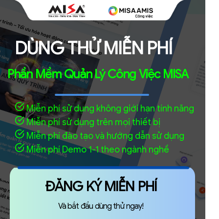
DÙNG THỬ MIỄN PHÍ
Phần Mềm Quản Lý Công Việc MISA
Miễn phí sử dụng không giới hạn tính năng
Miễn phí sử dụng trên mọi thiết bị
Miễn phí đào tạo và hướng dẫn sử dụng
Miễn phí Demo 1-1 theo ngành nghề
ĐĂNG KÝ MIỄN PHÍ
Và bắt đầu dùng thử ngay!