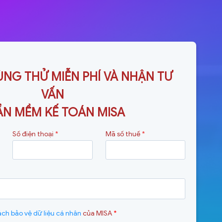
NG THỬ MIỄN PHÍ VÀ NHẬN TƯ
VẤN
ẦN MỀM KẾ TOÁN MISA
Số điện thoại
*
Mã số thuế
*
ách bảo vệ dữ liệu cá nhân
của MISA
*