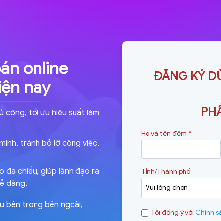
án online
ĐĂNG KÝ DÙ
iện nay
PH
 công, tối ưu hiệu suất làm
Họ và tên đệm
*
inh, tránh bỏ lỡ công việc,
 đa chiều, giúp lãnh đạo ra
Tỉnh/Thành phố
dễ dàng.
iều bên trong bên ngoài,
Tôi đồng ý với
Chính s