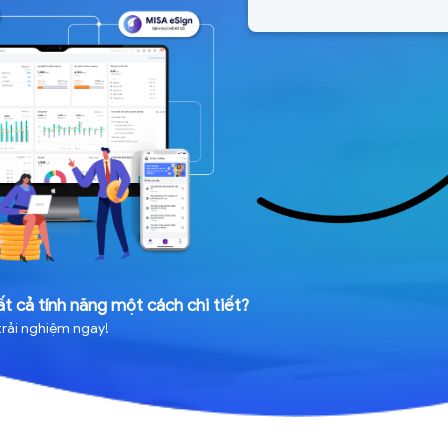
t cả tính năng một cách chi tiết?
trải nghiệm ngay!