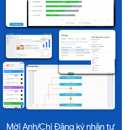
Mời Anh/Chị Đăng ký nhận tư