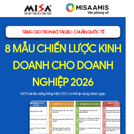
TẶNG CEO TRỌN BỘ TÀI LIỆU - CHUẨN QUỐC TẾ
8 MẪU CHIẾN LƯỢC KINH
DOANH CHO DOANH
NGHIỆP 2026
100% tài liệu bằng tiếng Việt, CEO có thể áp dụng được ngay