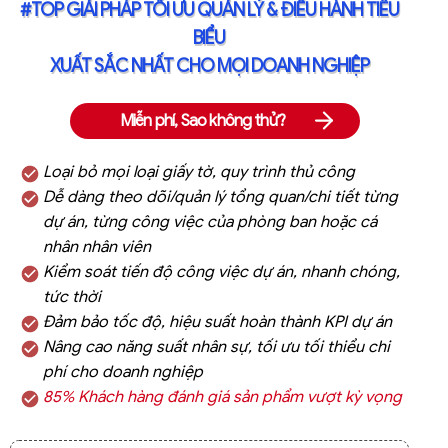
#TOP GIẢI PHÁP TỐI ƯU QUẢN LÝ & ĐIỀU HÀNH TIÊU
BIỂU
XUẤT SẮC NHẤT CHO MỌI DOANH NGHIỆP
Miễn phí, Sao không thử?
Miễn phí, Tại sao không thử
Loại bỏ mọi loại giấy tờ, quy trình thủ công
Dễ dàng theo dõi/quản lý tổng quan/chi tiết từng
dự án, từng công việc của phòng ban hoặc cá
nhân nhân viên
Kiểm soát tiến độ công việc dự án, nhanh chóng,
tức thời
Đảm bảo tốc độ, hiệu suất hoàn thành KPI dự án
Nâng cao năng suất nhân sự, tối ưu tối thiểu chi
phí cho doanh nghiệp
85% Khách hàng đánh giá sản phẩm vượt kỳ vọng