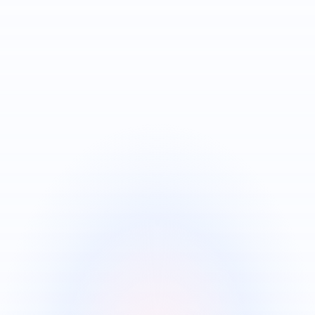
Nâng cao thương hiệu tuyển dụng
của Doanh nghiệp trong mắt ứng
viên
Tích hợp sẵn nhiều mẫu website miễn phí, chuyên
nghiệp cho Doanh nghiệp lựa chọn
Tích hợp mẫu đơn ứng tuyển thích hợp cho từng
vị trí
Tự động hướng dẫn ứng viên quy trình tuyển dụng