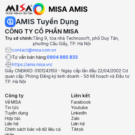
AMIS Tuyển Dụng
CÔNG TY CỔ PHẦN MISA
Trụ sở chính:
Tầng 9, tòa nhà Technosoft, phố Duy Tân,
phường Cầu Giấy, TP. Hà Nội
contact@misa.com.vn
Tư vấn bán hàng:
0904 885 833
https://amis.misa.vn/
Giấy CNĐKKD: 0101243150 - Ngày cấp lần đầu 22/04/2002 Cơ
quan cấp: Phòng Đăng ký kinh doanh - Sở Kế hoạch và Đầu tư
TP. Hà Nội
Công ty
Liên kết
Về MISA
Facebook
Tin tức
Youtube
Tuyển dụng
LinkedIn
Hợp tác
Zalo
Liên hệ
Liên hệ
Chính sách bảo vệ dữ liệu cá
Tiktok
nhân