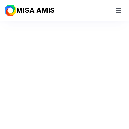
MISA AMIS
#1 Phần mềm Tuyển dụng tiên
phong tích hợp
AI Agent
tại
Việt Nam
Thu hút đúng chân dung nhân tài – Vận hành tuyển
dụng tự động 24/7 với AI Agent
Dùng thử miễn phí
Mua ngay