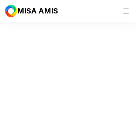
MISA AMIS
#1 Phần mềm quản lý quy
trình toàn diện
cho doanh nghiệp
Tiên phong tích hợp
AI Agent
giúp thiết lập – chuẩn
hóa – tự động hóa hàng trăm quy trình nghiệp vụ trên
một nền tảng duy nhất, kết nối liền mạch mọi phòng
ban trong doanh nghiệp.