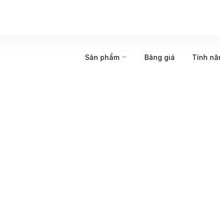
Sản phẩm
Bảng giá
Tính nă
áp quản trị Nhân s