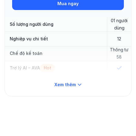
Mua ngay
01 người
Số lượng người dùng
dùng
Nghiệp vụ chi tiết
12
Thông tư
Chế độ kế toán
58
Trợ lý AI – AVA
Hot
App mobile
Hot
—
Xem thêm
Quỹ
Thủ quỹ
—
Ngân hàng