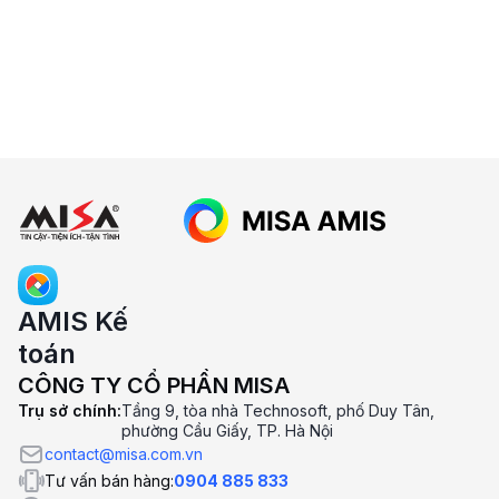
5. MISA AMIS Kế Toán có được dùng
thử miễn phí không?
6. Lưu ý khi chọn phần mềm kế toán
online
AMIS Kế
toán
CÔNG TY CỔ PHẦN MISA
Trụ sở chính:
Tầng 9, tòa nhà Technosoft, phố Duy Tân,
phường Cầu Giấy, TP. Hà Nội
contact@misa.com.vn
Tư vấn bán hàng:
0904 885 833