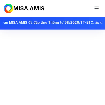
MISA AMIS
6/TT-BTC, áp dụng từ ngày 01/07/2026 cho DN siêu nhỏ, đồng
Phần mềm kế toán
online tiên phong
ứng