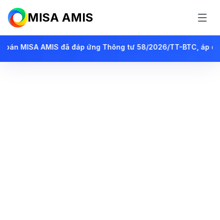
MISA AMIS
026/TT-BTC, áp dụng từ ngày 01/07/2026 cho DN siêu nhỏ, đồn
Phần mềm kế toán
online tiên phong
ứng