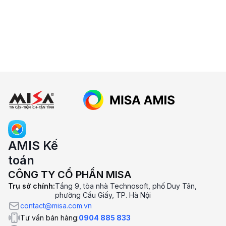
5. MISA AMIS Kế Toán có được dùng
thử miễn phí không?
6. Lưu ý khi chọn phần mềm kế toán
online
AMIS Kế
toán
CÔNG TY CỔ PHẦN MISA
Trụ sở chính:
Tầng 9, tòa nhà Technosoft, phố Duy Tân,
phường Cầu Giấy, TP. Hà Nội
contact@misa.com.vn
Tư vấn bán hàng:
0904 885 833