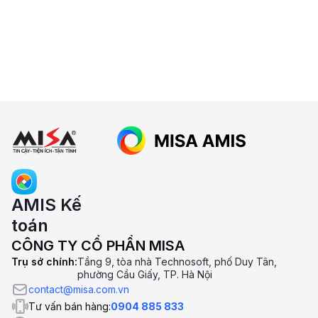
5. MISA AMIS Kế Toán có được dùng
thử miễn phí không?
6. Lưu ý khi chọn phần mềm kế toán
online
AMIS Kế
toán
CÔNG TY CỔ PHẦN MISA
Trụ sở chính:
Tầng 9, tòa nhà Technosoft, phố Duy Tân,
phường Cầu Giấy, TP. Hà Nội
contact@misa.com.vn
Tư vấn bán hàng:
0904 885 833