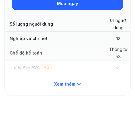
Mua ngay
01 người
Số lượng người dùng
dùng
Nghiệp vụ chi tiết
12
Thông tư
Chế độ kế toán
58
Trợ lý AI – AVA
Hot
App mobile
Hot
—
Xem thêm
Quỹ
Thủ quỹ
—
Ngân hàng