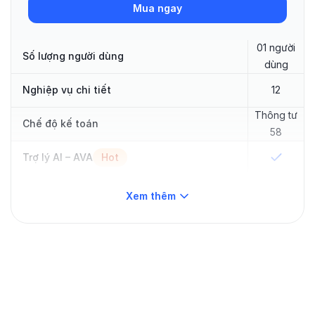
Mua ngay
01 người
Số lượng người dùng
dùng
Nghiệp vụ chi tiết
12
Thông tư
Chế độ kế toán
58
Trợ lý AI – AVA
Hot
App mobile
Hot
—
Xem thêm
Quỹ
Thủ quỹ
—
Ngân hàng