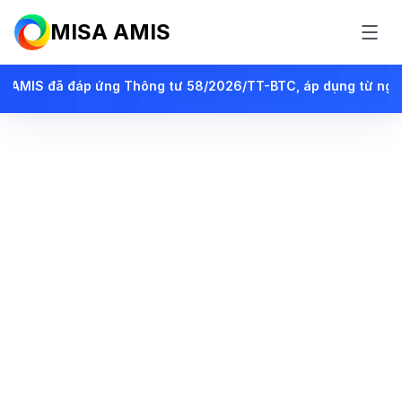
MISA AMIS
TC, áp dụng từ ngày 01/07/2026 cho DN siêu nhỏ, đồng hành c
Phần mềm kế toán
online tiên phong
ứng