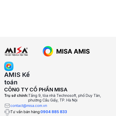
5. MISA AMIS Kế Toán có được dùng
thử miễn phí không?
6. Lưu ý khi chọn phần mềm kế toán
online
AMIS Kế
toán
CÔNG TY CỔ PHẦN MISA
Trụ sở chính:
Tầng 9, tòa nhà Technosoft, phố Duy Tân,
phường Cầu Giấy, TP. Hà Nội
contact@misa.com.vn
Tư vấn bán hàng:
0904 885 833