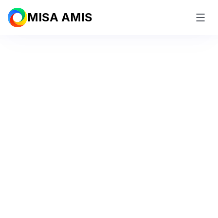
MISA AMIS
Nền tảng
Marketing
Automation All in one
Giải pháp Marketing
Automation (tiếp thị tự động)
AI Agent
với