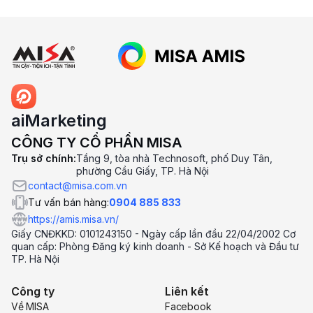
5. Giá phần mềm AMIS aiMarketing là
bao nhiêu?
aiMarketing
CÔNG TY CỔ PHẦN MISA
Trụ sở chính:
Tầng 9, tòa nhà Technosoft, phố Duy Tân,
phường Cầu Giấy, TP. Hà Nội
contact@misa.com.vn
Tư vấn bán hàng:
0904 885 833
https://amis.misa.vn/
Giấy CNĐKKD: 0101243150 - Ngày cấp lần đầu 22/04/2002 Cơ
quan cấp: Phòng Đăng ký kinh doanh - Sở Kế hoạch và Đầu tư
TP. Hà Nội
Công ty
Liên kết
Về MISA
Facebook