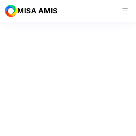
MISA AMIS
Nền tảng
Marketing
Automation All in one
Giải pháp Marketing
Automation (tiếp thị tự động)
AI Agent
với