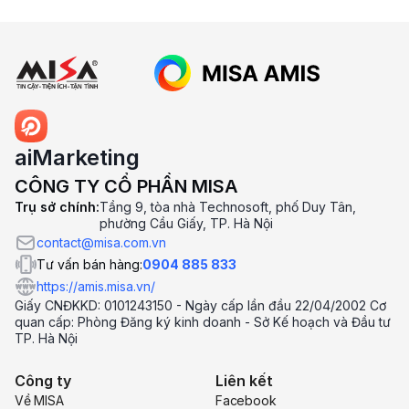
5. Giá phần mềm AMIS aiMarketing là
bao nhiêu?
aiMarketing
CÔNG TY CỔ PHẦN MISA
Trụ sở chính:
Tầng 9, tòa nhà Technosoft, phố Duy Tân,
phường Cầu Giấy, TP. Hà Nội
contact@misa.com.vn
Tư vấn bán hàng:
0904 885 833
https://amis.misa.vn/
Giấy CNĐKKD: 0101243150 - Ngày cấp lần đầu 22/04/2002 Cơ
quan cấp: Phòng Đăng ký kinh doanh - Sở Kế hoạch và Đầu tư
TP. Hà Nội
Công ty
Liên kết
Về MISA
Facebook