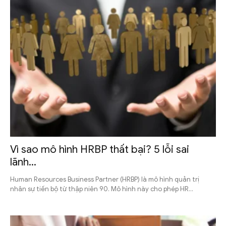
Vì sao mô hình HRBP thất bại? 5 lỗi sai
lãnh...
Human Resources Business Partner (HRBP) là mô hình quản trị
nhân sự tiến bộ từ thập niên 90. Mô hình này cho phép HR...