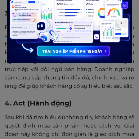
3. Ask (Tìm hiểu)
Đây là giai đoạn khách hàng chủ động tìm hiểu
về thương hiệu, sản phẩm hoặc dịch vụ. Khách
hàng có thể thu thập thông tin từ các nguồn
khác nhau như website, diễn đàn, đánh giá từ
người dùng khác hoặc qua các cuộc trò chuyện
trực tiếp với đội ngũ bán hàng. Doanh nghiệp
cần cung cấp thông tin đầy đủ, chính xác, và rõ
ràng để giúp khách hàng có sự hiểu biết sâu sắc.
4. Act (Hành động)
Sau khi đã tìm hiểu đủ thông tin, khách hàng sẽ
quyết định mua sản phẩm hoặc dịch vụ. Giai
đoạn này không chỉ đơn giản là giao dịch mua