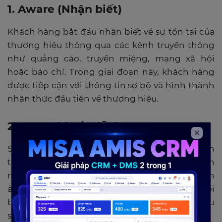
1. Aware (Nhận biết)
Khách hàng bắt đầu nhận biết về sự tồn tại của
thương hiệu thông qua các kênh truyền thông
như quảng cáo, truyền miệng, mạng xã hội
hoặc báo chí. Trong giai đoạn này, khách hàng
được tiếp cận với thông tin sơ bộ và hình thành
nhận thức đầu tiên về thương hiệu.
2. Appeal (Hấp dẫn)
Sau khi nhận biết, khách hàng bắt đầu quan
tâm đến thương hiệu và cảm thấy có sự hấp dẫn
nhất định. Doanh nghiệp cần xây dựng hình
ảnh, thông điệp và sản phẩm sao cho thật nổi
bật và khác biệt, nhằm thu hút sự quan tâm sâu
sắc hơn từ khách hàng.