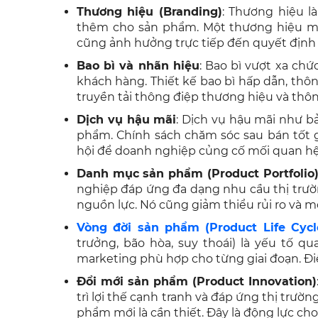
Thương hiệu (Branding)
:
Thương hiệu là 
thêm cho sản phẩm. Một thương hiệu mạ
cũng ảnh hưởng trực tiếp đến quyết định
Bao bì và nhãn hiệu
: Bao bì vượt xa ch
khách hàng. Thiết kế bao bì hấp dẫn, thôn
truyền tải thông điệp thương hiệu và thô
Dịch vụ hậu mãi
: Dịch vụ hậu mãi như bảo
phẩm. Chính sách chăm sóc sau bán tốt g
hội để doanh nghiệp củng cố mối quan hệ
Danh mục sản phẩm (Product Portfolio
nghiệp đáp ứng đa dạng nhu cầu thị trườn
nguồn lực. Nó cũng giảm thiểu rủi ro và m
Vòng đời sản phẩm (Product Life Cycl
trưởng, bão hòa, suy thoái) là yếu tố q
marketing phù hợp cho từng giai đoạn. Điề
Đổi mới sản phẩm (Product Innovation)
trì lợi thế cạnh tranh và đáp ứng thị trườn
phẩm mới là cần thiết. Đây là động lực cho