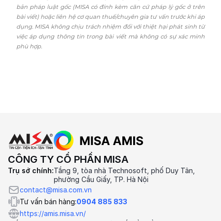
bản pháp luật gốc (MISA có đính kèm căn cứ pháp lý gốc ở trên
bài viết) hoặc liên hệ cơ quan thuế/chuyên gia tư vấn trước khi áp
dụng. MISA không chịu trách nhiệm đối với thiệt hại phát sinh từ
việc áp dụng thông tin trong bài viết mà không có sự xác minh
phù hợp.
CÔNG TY CỔ PHẦN MISA
Trụ sở chính:
Tầng 9, tòa nhà Technosoft, phố Duy Tân,
phường Cầu Giấy, TP. Hà Nội
contact@misa.com.vn
Tư vấn bán hàng:
0904 885 833
https://amis.misa.vn/